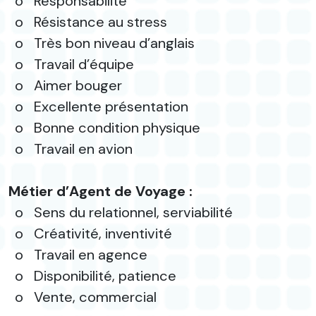
o
Responsabilité
o
Résistance au stress
o
Très bon niveau d’anglais
o
Travail d’équipe
o
Aimer bouger
o
Excellente présentation
o
Bonne condition physique
o
Travail en avion
Métier d’Agent de Voyage :
o
Sens du relationnel, serviabilité
o
Créativité, inventivité
o
Travail en agence
o
Disponibilité, patience
o
Vente, commercial