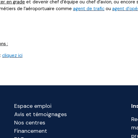
er en grade
et devenir chef d’équipe ou chef d’avion, ou encore s
s métiers de l’aéroportuaire comme
agent de trafic
ou
agent d’opé
ns :
 :
cliquez ici
Espace emploi
In
Avis et témoignages
Re
Nos centres
ma
Financement
pr