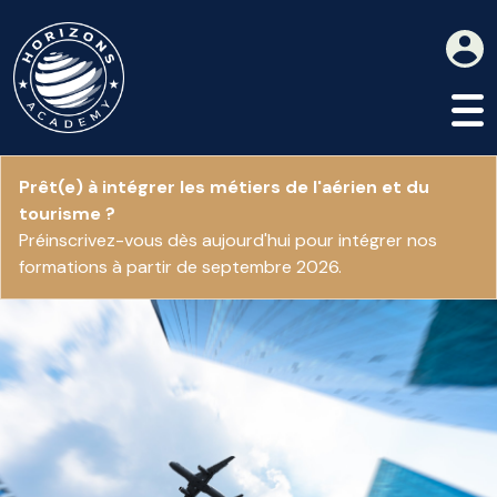
Prêt(e) à intégrer les métiers de l'aérien et du
tourisme ?
Préinscrivez-vous dès aujourd'hui pour intégrer nos
formations à partir de septembre 2026.