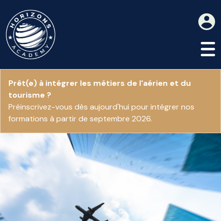
Prêt(e) à intégrer les métiers de l'aérien et du
tourisme ?
Préinscrivez-vous dès aujourd'hui pour intégrer nos
formations à partir de septembre 2026.