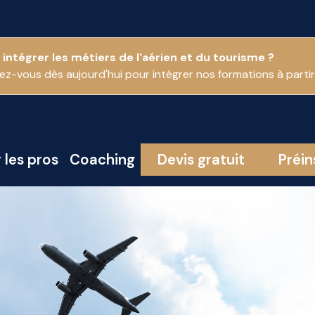
 intégrer les métiers de l'aérien et du tourisme ?
vez-vous dès aujourd'hui pour intégrer nos formations à part
 les pros
Coaching
Devis gratuit
Préin