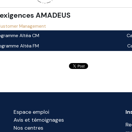
 exigences AMADEUS
ustomer Management
programme Altéa CM
Ca
programme Altéa FM
Ca
Espace emploi
In
Avis et témoignages
Re
Nos centres