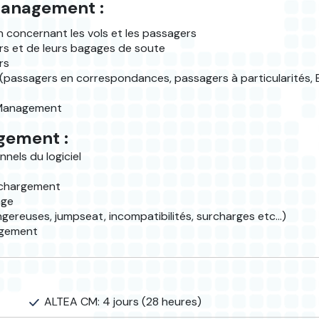
Management :
on concernant les vols et les passagers
rs et de leurs bagages de soute
rs
nt (passagers en correspondances, passagers à particularités
r Management
gement :
nnels du logiciel
e chargement
age
ngereuses, jumpseat, incompatibilités, surcharges etc…)
nagement
ALTEA CM: 4 jours (28 heures)